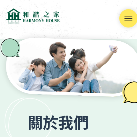
跳
到
內
容
(按
輸
入
鍵)
關於我們