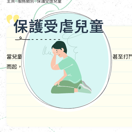
主頁
服務類別
保護受虐兒童
保護受虐兒童
當兒童受虐或目睹家中的親人發生激烈的爭吵甚至打
而起，尤其當衝突涉及管教分歧。