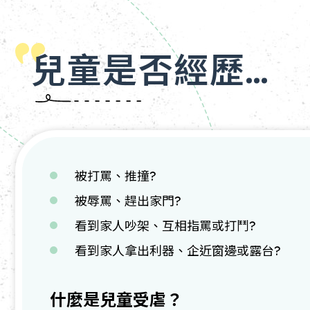
兒童是否經歷…
被打罵、推撞?
被辱罵、趕出家門?
看到家人吵架、互相指罵或打鬥?
看到家人拿出利器、企近窗邊或露台?
什麼是兒童受虐？