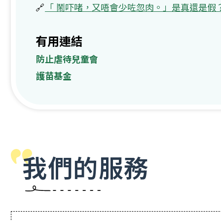
🔗
「 鬧吓啫，又唔會少咗忽肉。」是真還是假
有用連結
防止虐待兒童會
護苗基金
我們的服務