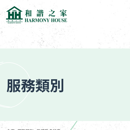
跳
到
內
容
(按
服務類別
輸
入
鍵)