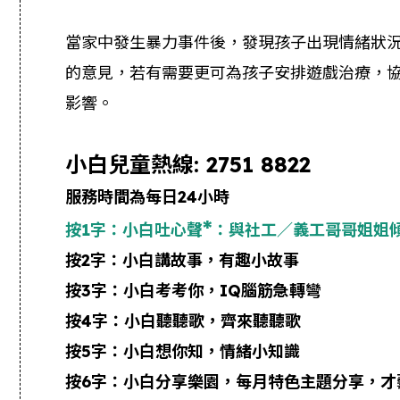
當家中發生暴力事件後，發現孩子出現情緒狀況或行為
的意見，若有需要更可為孩子安排遊戲治療，
影響。
小白兒童熱線: 2751 8822
服務時間為每日
24
小時
*
按
1
字：小白吐心聲
：
與社工／義工哥哥姐姐
按
2
字：小白講故事，有趣小故事
按
3
字：小白考考你，
IQ
腦筋急轉彎
按
4
字：小白聽聽歌，齊來聽聽歌
按
5
字：小白想你知，情緒小知識
按
6
字：小白分享樂園，每月特色主題分享，才