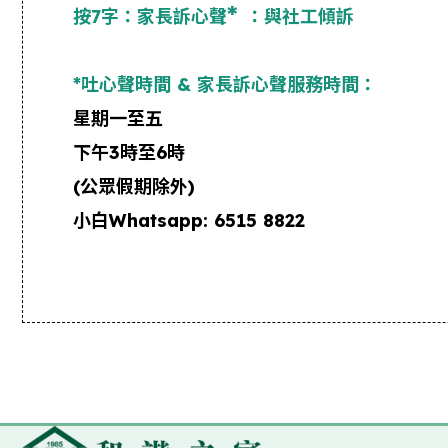
*
按
7
字：家長訴心聲
：與社工傾訴
*
吐心聲時間 & 家長訴心聲服務時間：
星期一至五
下午
3
時至
6
時
(
公眾假期除外
)
小白
Whatsapp: 6515 8822