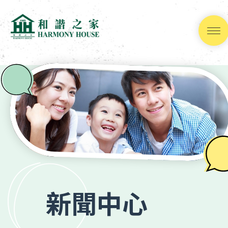
跳
到
內
容
(按
輸
入
鍵)
新聞中心