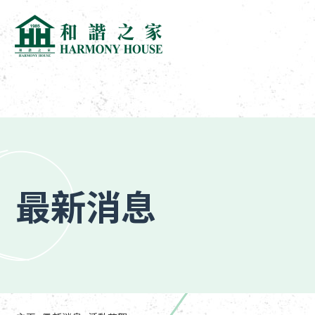
跳
到
內
容
(按
最新消息
輸
入
鍵)