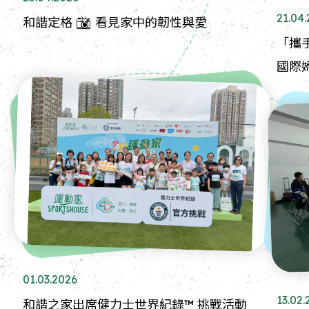
21.04
和諧定格 📸 看見家中的韌性與愛
「攜
國際
01.03.2026
13.02.
和諧之家出席健力士世界紀錄™ 挑戰活動