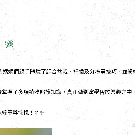
 🌿
，參加的媽媽們親手體驗了組合盆栽、扦插及分株等技巧，並紛
掌握了多項植物照護知識，真正做到寓學習於樂趣之中。
綠意與愉悅！🌱✨