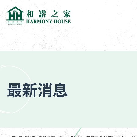
跳
到
內
容
(按
最新消息
輸
入
鍵)