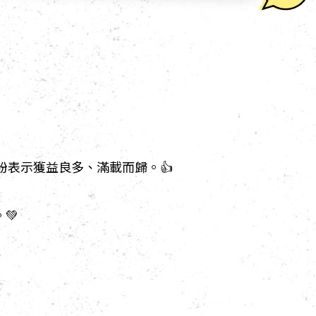
紛表示獲益良多、滿載而歸。👍
💚