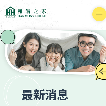
跳
到
內
容
(按
輸
入
鍵)
最新消息